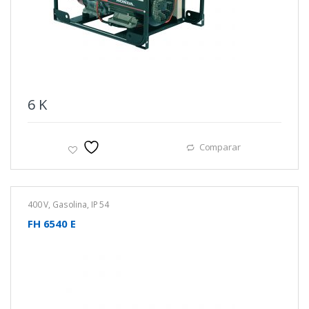
6
K
Comparar
400 V
,
Gasolina
,
IP 54
FH 6540 E