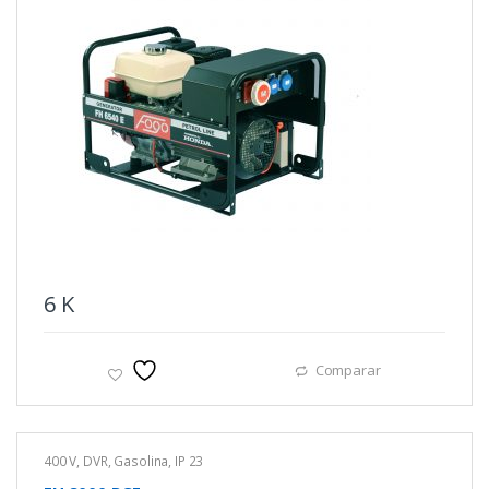
6
K
Comparar
400 V
,
DVR
,
Gasolina
,
IP 23