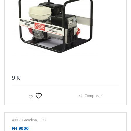
9
K
Comparar
400 V
,
Gasolina
,
IP 23
FH 9000