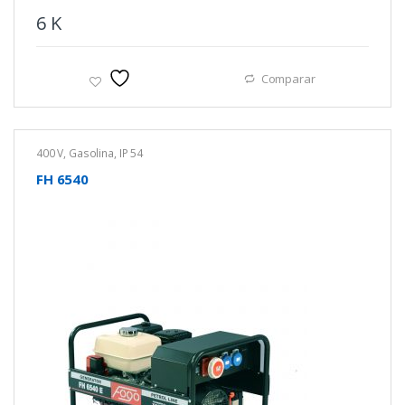
6
K
Comparar
400 V
,
Gasolina
,
IP 54
FH 6540