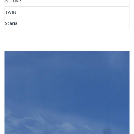
NO DVR
TWIN
Scania