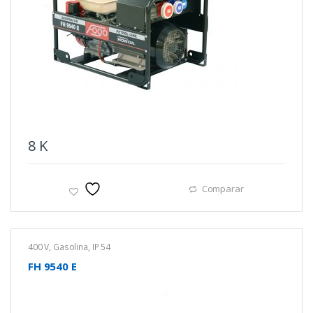
8
K
Comparar
400 V
,
Gasolina
,
IP 54
FH 9540 E