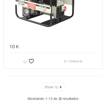
10
K
Comparar
Ordenado
Mostrando 1–15 de 28 resultados