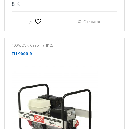
8
K
Comparar
400 V
,
DVR
,
Gasolina
,
IP 23
FH 9000 R