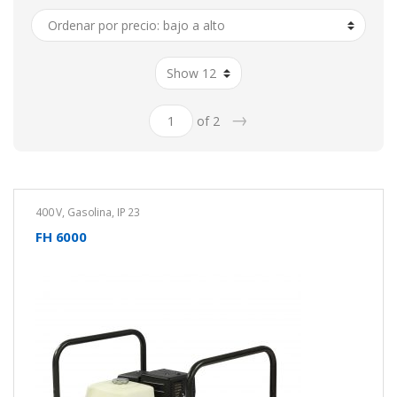
a
alto
→
of 2
400 V
,
Gasolina
,
IP 23
FH 6000