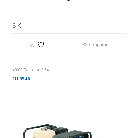
8
K
Comparar
400 V
,
Gasolina
,
IP 54
FH 9540