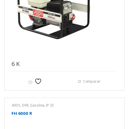
6
K
Comparar
400 V
,
DVR
,
Gasolina
,
IP 23
FH 6000 R