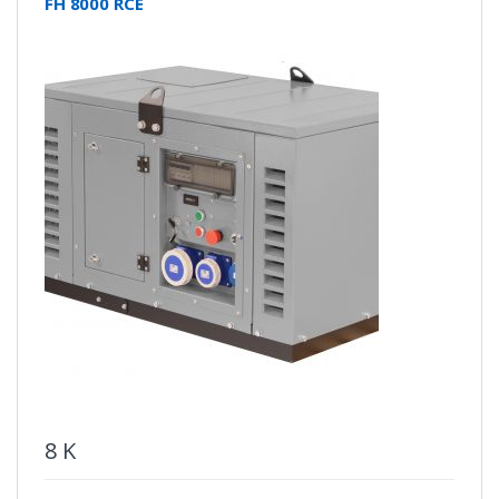
FH 8000 RCE
8
K