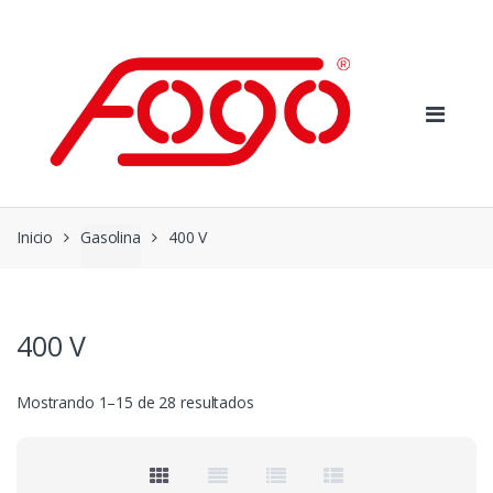
Skip
Skip
to
to
navigation
content
Inicio
Gasolina
400 V
400 V
Ordenado
Mostrando 1–15 de 28 resultados
por
precio:
bajo