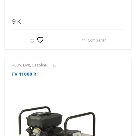
9
K
Comparar
400 V
,
DVR
,
Gasolina
,
IP 23
FV 11000 R