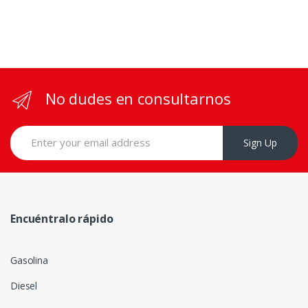
No dudes en consultarnos
Sign Up
Encuéntralo rápido
Gasolina
Diesel