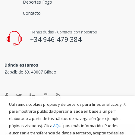
Deportes Fogo
Contacto
Tienes dudas ? Contacta con nosotros!
+34 946 479 384
Dónde estamos
Zabalbide 69. 48007 Bilbao
X
Utilizamos cookies propias y de terceros para fines analíticos y
para mostrarte publicidad personalizada en base a un perfil
elaborado a partir de tus hábitos de navegación (por ejemplo,
páginas visitadas). Clica
AQUÍ
para más información. Puedes
autorizar la transferencia de datos a terceros, aceptar todas las
Política de privacidad
|
Aviso legal
|
Política de cookies
|