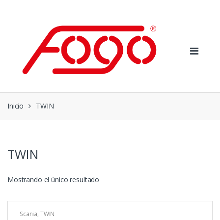
Skip
Skip
to
to
navigation
content
Inicio
TWIN
TWIN
Mostrando el único resultado
Scania
,
TWIN