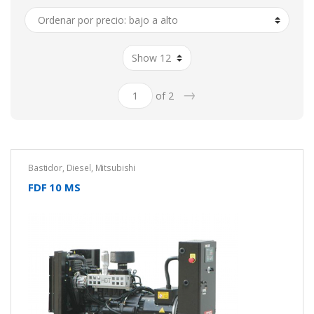
a
alto
→
of 2
Bastidor
,
Diesel
,
Mitsubishi
FDF 10 MS