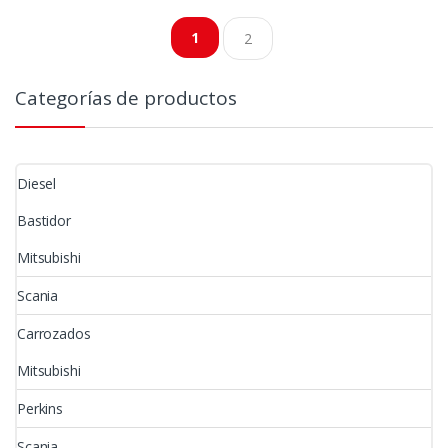
por
1
2
precio:
bajo
Categorías de productos
a
alto
Diesel
Bastidor
Mitsubishi
Scania
Carrozados
Mitsubishi
Perkins
Scania