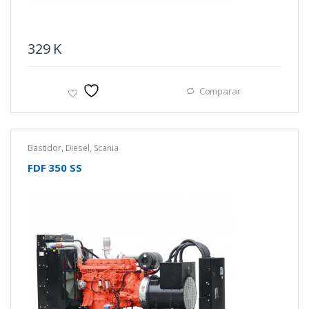
329
K
Comparar
Bastidor
,
Diesel
,
Scania
FDF 350 SS