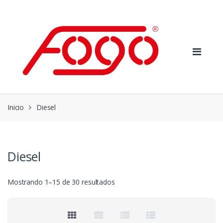
Skip
Skip
to
to
navigation
content
Inicio
Diesel
Diesel
Ordenado
Mostrando 1–15 de 30 resultados
por
precio:
bajo