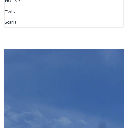
NO DVR
TWIN
Scania