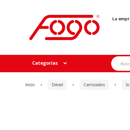
Skip
Skip
to
to
navigation
content
La empr
Search
Categorías
for:
Inicio
Diesel
Carrozados
Sc