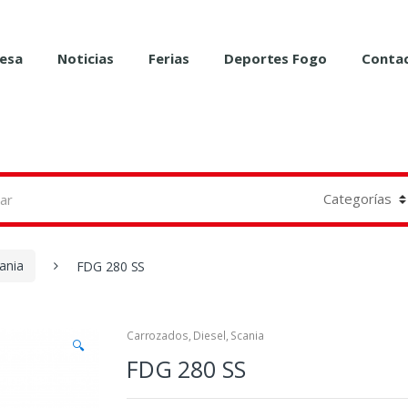
esa
Noticias
Ferias
Deportes Fogo
Conta
ania
FDG 280 SS
Carrozados
,
Diesel
,
Scania
🔍
FDG 280 SS