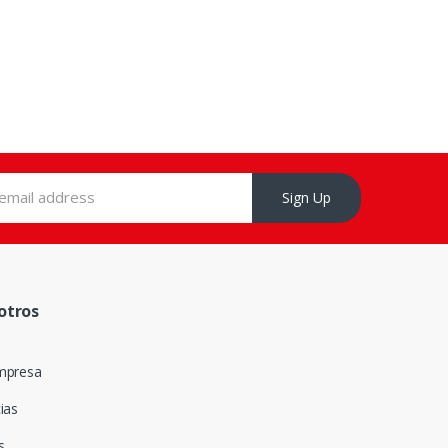
Sign Up
otros
mpresa
ias
s