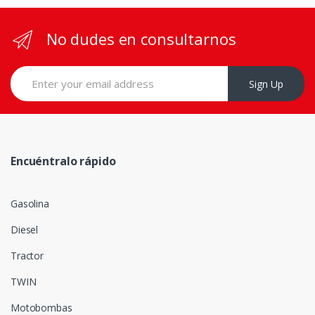
No dudes en consultarnos
Sign Up
Encuéntralo rápido
Gasolina
Diesel
Tractor
TWIN
Motobombas