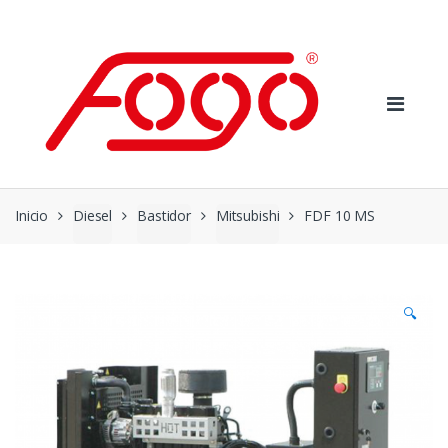
Skip
Skip
to
to
navigation
content
Inicio
Diesel
Bastidor
Mitsubishi
FDF 10 MS
🔍