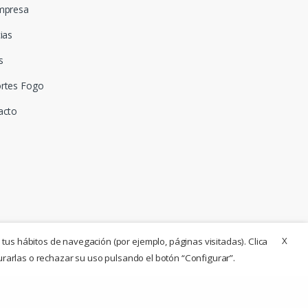
mpresa
ias
s
rtes Fogo
acto
X
 tus hábitos de navegación (por ejemplo, páginas visitadas). Clica
urarlas o rechazar su uso pulsando el botón “Configurar”.