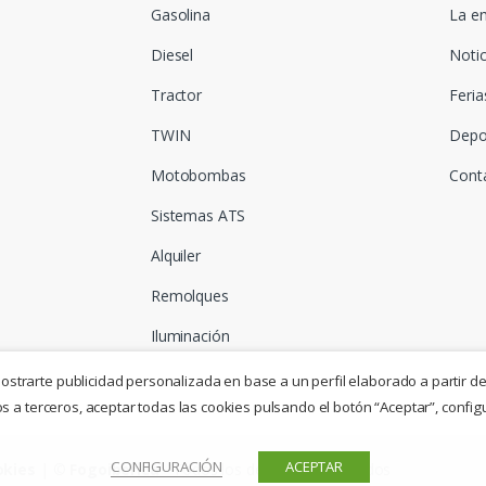
Gasolina
La e
Diesel
Notic
Tractor
Feria
TWIN
Depo
Motobombas
Cont
Sistemas ATS
Alquiler
Remolques
Iluminación
mostrarte publicidad personalizada en base a un perfil elaborado a partir de
 a terceros, aceptar todas las cookies pulsando el botón “Aceptar”, config
CONFIGURACIÓN
ACEPTAR
okies
| ©
Fogoiberica
- Todos los derechos reservados