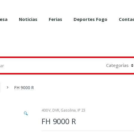
esa
Noticias
Ferias
Deportes Fogo
Conta
FH 9000 R
400 V
,
DVR
,
Gasolina
,
IP 23
🔍
FH 9000 R