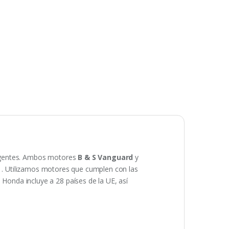
gentes.
Ambos motores
B & S Vanguard
y
.
Utilizamos motores que cumplen con las
onda incluye a 28 países de la UE, así