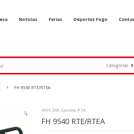
esa
Noticias
Ferias
Deportes Fogo
Conta
FH 9540 RTE/RTEA
400 V
,
DVR
,
Gasolina
,
IP 54
🔍
FH 9540 RTE/RTEA