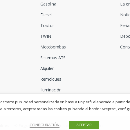
Gasolina
La e
Diesel
Notic
Tractor
Feria
TWIN
Depo
Motobombas
Cont
Sistemas ATS
Alquiler
Remolques
Iluminación
mostrarte publicidad personalizada en base a un perfil elaborado a partir de
 a terceros, aceptar todas las cookies pulsando el botón “Aceptar”, config
CONFIGURACIÓN
ACEPTAR
okies
| ©
Fogoiberica
- Todos los derechos reservados