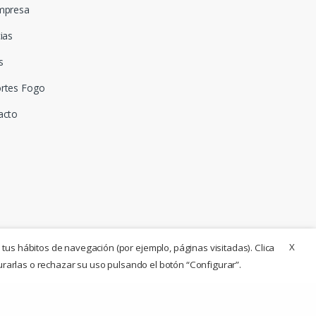
mpresa
ias
s
rtes Fogo
acto
X
 tus hábitos de navegación (por ejemplo, páginas visitadas). Clica
urarlas o rechazar su uso pulsando el botón “Configurar”.