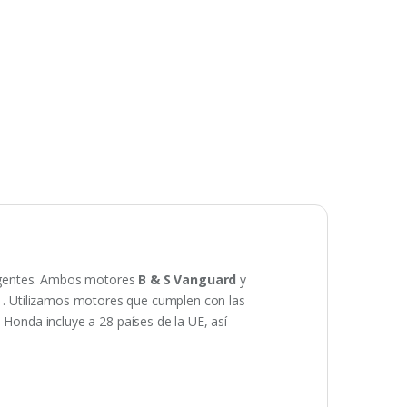
gentes.
Ambos motores
B & S Vanguard
y
.
Utilizamos motores que cumplen con las
onda incluye a 28 países de la UE, así