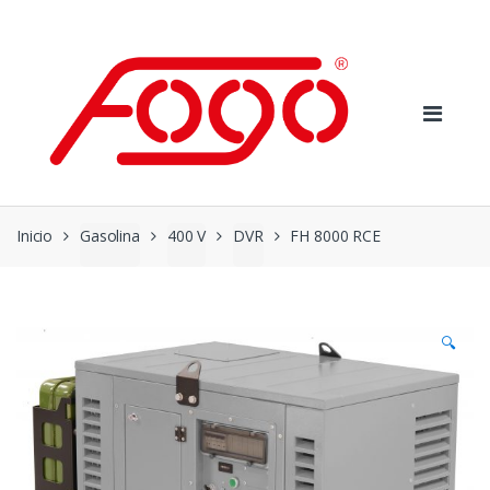
Skip
Skip
to
to
navigation
content
Inicio
Gasolina
400 V
DVR
FH 8000 RCE
🔍