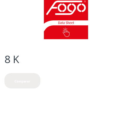
8
K
Comparar