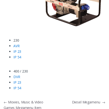
230
AVR
IP 23
IP 54
400 / 230
DVR
IP 23
IP 54
Navegación
←
Movies, Music & Video
Diesel Megamenu
→
Games Megamenu Item