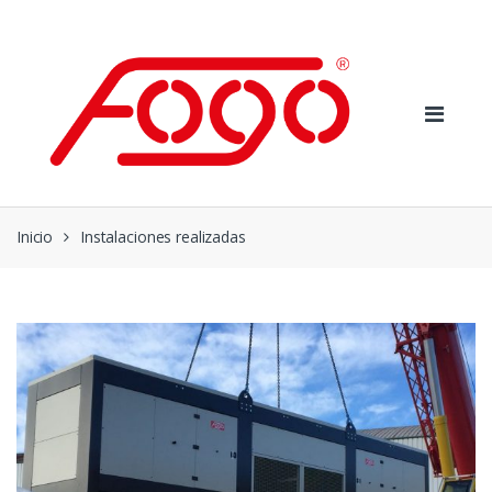
Skip
Skip
to
to
navigation
content
Inicio
Instalaciones realizadas