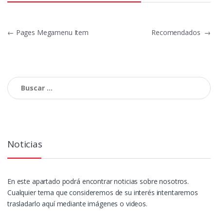
Navegación
←
Pages Megamenu Item
Recomendados
→
de
entradas
Buscar:
Noticias
En este apartado podrá encontrar noticias sobre nosotros.
Cualquier tema que consideremos de su interés intentaremos
trasladarlo aquí mediante imágenes o videos.