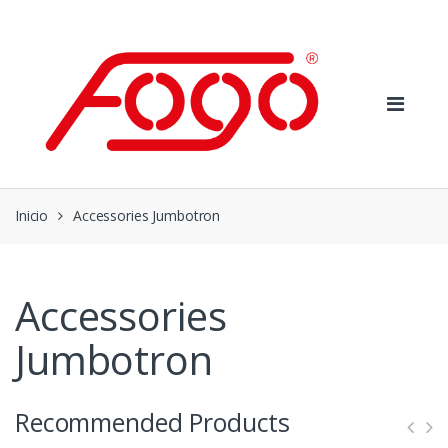
Skip
Skip
to
to
navigation
content
Inicio
Accessories Jumbotron
Accessories
Jumbotron
Recommended Products