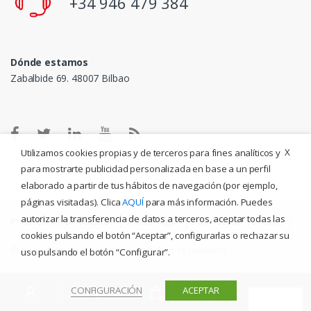
+34 946 479 384
Dónde estamos
Zabalbide 69. 48007 Bilbao
X
Utilizamos cookies propias y de terceros para fines analíticos y
para mostrarte publicidad personalizada en base a un perfil
elaborado a partir de tus hábitos de navegación (por ejemplo,
páginas visitadas). Clica
AQUÍ
para más información. Puedes
autorizar la transferencia de datos a terceros, aceptar todas las
Política de privacidad
|
Aviso legal
|
Política de cookies
|
cookies pulsando el botón “Aceptar”, configurarlas o rechazar su
©
Fogoiberica
- Todos los derechos reservados
uso pulsando el botón “Configurar”.
CONFIGURACIÓN
ACEPTAR
Buscar
0
0
por: