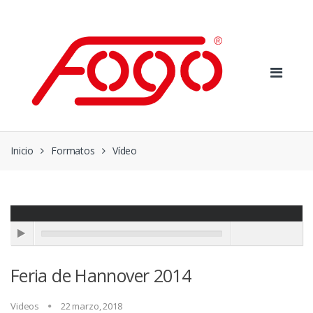
Skip
Skip
to
to
navigation
content
Inicio
Formatos
Vídeo
Feria de Hannover 2014
Videos
22 marzo, 2018