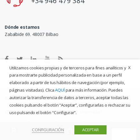
+34 946 479 384
Dónde estamos
Zabalbide 69. 48007 Bilbao
X
Utilizamos cookies propias y de terceros para fines analíticos y
para mostrarte publicidad personalizada en base a un perfil
elaborado a partir de tus hábitos de navegación (por ejemplo,
páginas visitadas). Clica
AQUÍ
para más información. Puedes
autorizar la transferencia de datos a terceros, aceptar todas las
Política de privacidad
|
Aviso legal
|
Política de cookies
|
cookies pulsando el botón “Aceptar”, configurarlas o rechazar su
©
Fogoiberica
- Todos los derechos reservados
uso pulsando el botón “Configurar”.
CONFIGURACIÓN
ACEPTAR
Buscar
0
0
por: