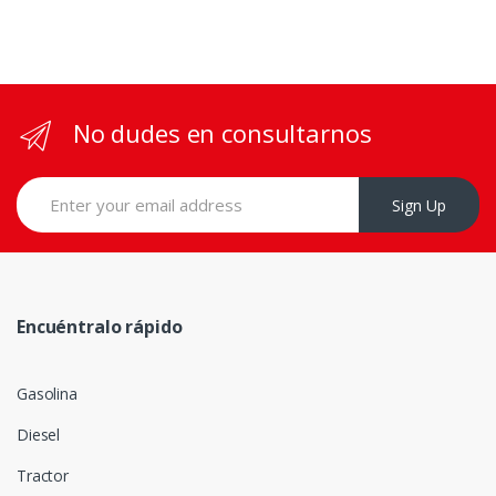
No dudes en consultarnos
Sign Up
Encuéntralo rápido
Gasolina
Diesel
Tractor