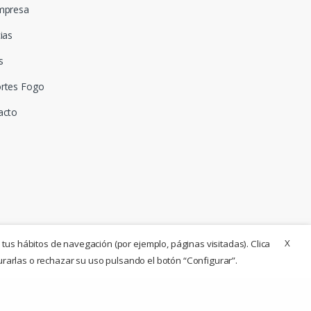
mpresa
ias
s
rtes Fogo
acto
X
 tus hábitos de navegación (por ejemplo, páginas visitadas). Clica
urarlas o rechazar su uso pulsando el botón “Configurar”.