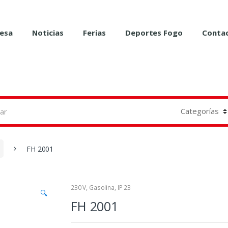
esa
Noticias
Ferias
Deportes Fogo
Conta
FH 2001
230 V
,
Gasolina
,
IP 23
🔍
FH 2001