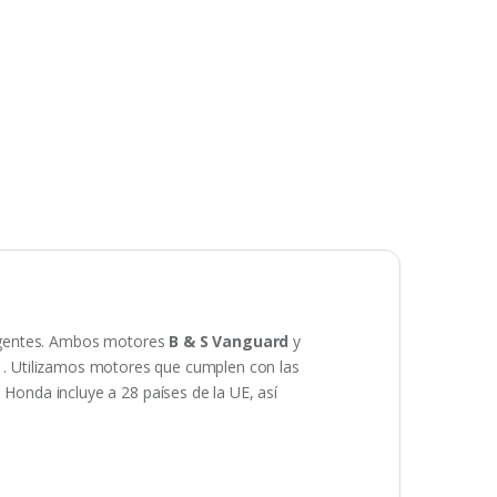
gentes.
Ambos motores
B & S Vanguard
y
.
Utilizamos motores que cumplen con las
onda incluye a 28 países de la UE, así