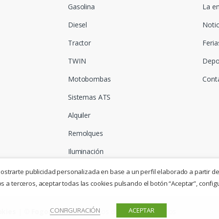
Gasolina
La e
Diesel
Notic
Tractor
Feria
TWIN
Depo
Motobombas
Cont
Sistemas ATS
Alquiler
Remolques
Iluminación
mostrarte publicidad personalizada en base a un perfil elaborado a partir de
 a terceros, aceptar todas las cookies pulsando el botón “Aceptar”, config
CONFIGURACIÓN
ACEPTAR
okies
| ©
Fogoiberica
- Todos los derechos reservados