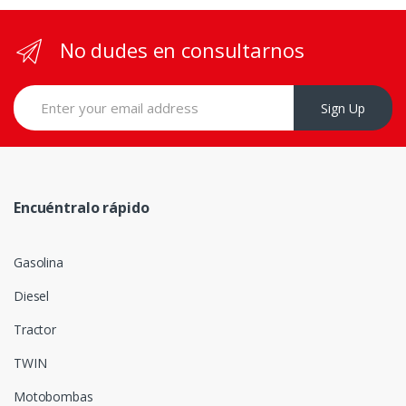
No dudes en consultarnos
Sign Up
Encuéntralo rápido
Gasolina
Diesel
Tractor
TWIN
Motobombas