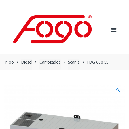
Skip
Skip
to
to
navigation
content
Inicio
Diesel
Carrozados
Scania
FDG 600 SS
🔍