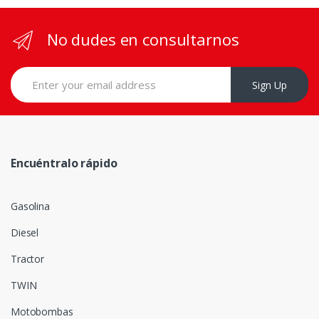
No dudes en consultarnos
Sign Up
Encuéntralo rápido
Gasolina
Diesel
Tractor
TWIN
Motobombas