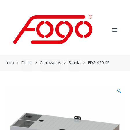
Skip
Skip
to
to
navigation
content
Inicio
Diesel
Carrozados
Scania
FDG 450 SS
🔍