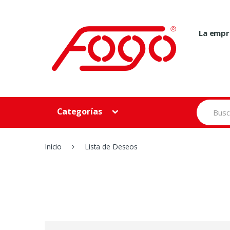
Skip
Skip
to
to
navigation
content
La empr
Search
Categorías
for:
Inicio
Lista de Deseos