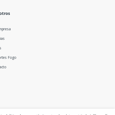
otros
mpresa
ias
s
rtes Fogo
acto