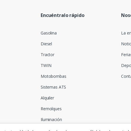
Encuéntralo rápido
Nos
Gasolina
La e
Diesel
Notic
Tractor
Feria
TWIN
Depo
Motobombas
Cont
Sistemas ATS
Alquiler
Remolques
Iluminación